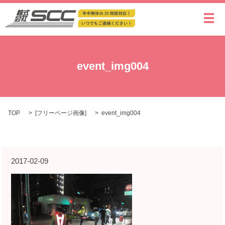
メ
event_img004
TOP
[
フリーページ画像
]
event_img004
2017-02-09