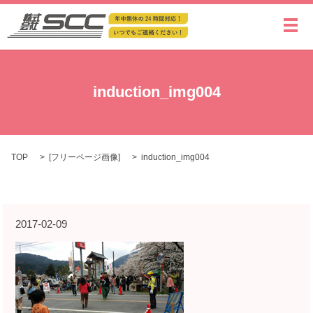
メ
induction_img004
TOP
[
フリーページ画像
]
induction_img004
2017-02-09