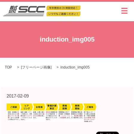
メ
induction_img005
TOP
[
フリーページ画像
]
induction_img005
2017-02-09